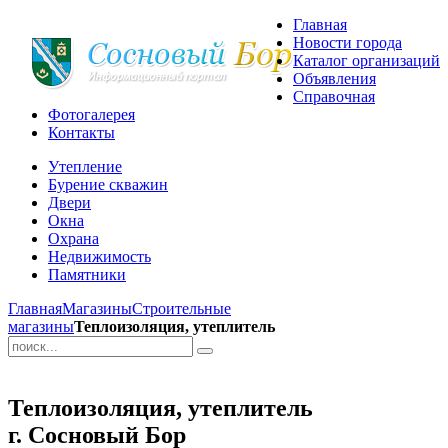
Главная
Новости города
Каталог организаций
Объявления
Справочная
Фотогалерея
Контакты
Утепление
Бурение скважин
Двери
Окна
Охрана
Недвижимость
Памятники
Главная
Магазины
Строительные
магазины
Теплоизоляция, утеплитель
Теплоизоляция, утеплитель
г. Сосновый Бор