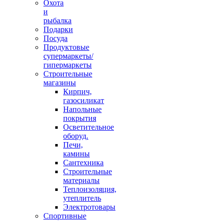
Охота
и
рыбалка
Подарки
Посуда
Продуктовые
супермаркеты/
гипермаркеты
Строительные
магазины
Кирпич,
газосиликат
Напольные
покрытия
Осветительное
оборуд.
Печи,
камины
Сантехника
Строительные
материалы
Теплоизоляция,
утеплитель
Электротовары
Спортивные