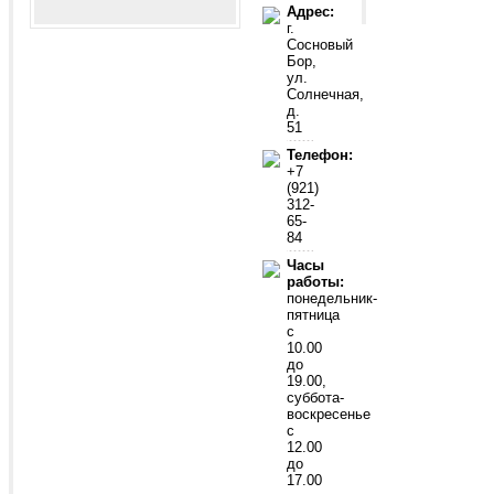
Адрес:
г.
Сосновый
Бор,
ул.
Солнечная,
д.
51
Телефон:
+7
(921)
312-
65-
84
Часы
работы:
понедельник-
пятница
с
10.00
до
19.00,
суббота-
воскресенье
с
12.00
до
17.00