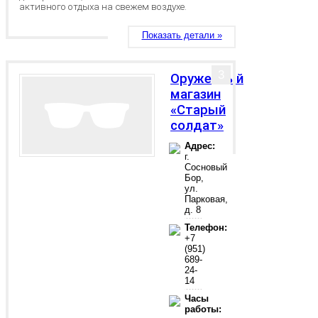
активного отдыха на свежем воздухе.
Показать детали »
3
Оружейный
магазин
«Старый
солдат»
Адрес:
г.
Сосновый
Бор,
ул.
Парковая,
д. 8
Телефон:
+7
(951)
689-
24-
14
Часы
работы: