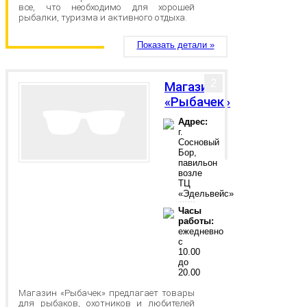
все, что необходимо для хорошей
рыбалки, туризма и активного отдыха.
Показать детали »
2
Магазин
«Рыбачек»
Адрес:
г.
Сосновый
Бор,
павильон
возле
ТЦ
«Эдельвейс»
Часы
работы:
ежедневно
с
10.00
до
20.00
Магазин «Рыбачек» предлагает товары
для рыбаков, охотников и любителей