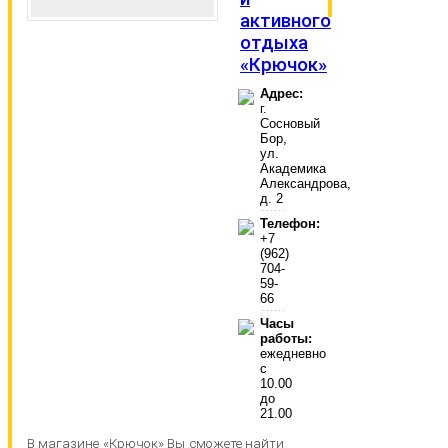
активного
отдыха
«Крючок»
Адрес:
г.
Сосновый
Бор,
ул.
Академика
Александрова,
д. 2
Телефон:
+7
(962)
704-
59-
66
Часы
работы:
ежедневно
с
10.00
до
21.00
В магазине «Крючок» Вы сможете найти