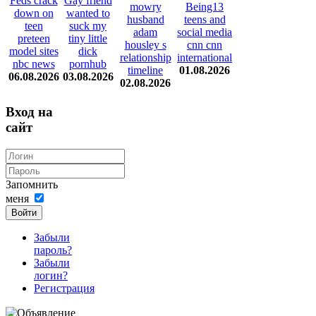
Feds crack
Gay friend
mowry
Being13
down on
wanted to
husband
teens and
teen
suck my
adam
social media
preteen
tiny little
housley s
cnn cnn
model sites
dick
relationship
international
nbc news
pornhub
timeline
01.08.2026
06.08.2026
03.08.2026
02.08.2026
Вход на
сайт
Запомнить
меня
Войти
Забыли
пароль?
Забыли
логин?
Регистрация