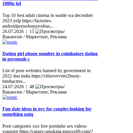
1080p hd
Top 10 best adult cinema in seattle wa december
2023 yelp https://factories-
androidpornoforpyrosbus...
26.07.2026 | 15
Вакансии / Маркетинг, Реклама
Dating girl phone number in coimbatore dating
in personals c
List of porn websites banned by government in
2022 dna india https://chloevevrier2busty-
hindiactres...
24.07.2026 | 48
Вакансии / Маркетинг, Реклама
Fun date ideas in nyc for couples looking for
something uniq
Porn categories xxx free porntube sex videos
youporn https://carazy-smoking.topxxx69.com/?