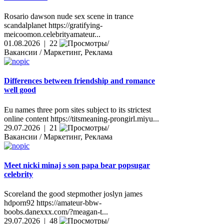
Rosario dawson nude sex scene in trance
scandalplanet https://gratifying-
meicoomon.celebrityamateur...
01.08.2026 | 22
Вакансии / Маркетинг, Реклама
Differences between friendship and romance
well good
Eu names three porn sites subject to its strictest
online content https://titsmeaning-prongirl.miyu...
29.07.2026 | 21
Вакансии / Маркетинг, Реклама
Meet nicki minaj s son papa bear popsugar
celebrity
Scoreland the good stepmother joslyn james
hdporn92 https://amateur-bbw-
boobs.danexxx.com/?meagan-t...
29.07.2026 | 48