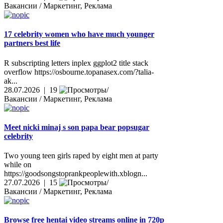
Вакансии / Маркетинг, Реклама
17 celebrity women who have much younger
partners best life
R subscripting letters inplex ggplot2 title stack
overflow https://osbourne.topanasex.com/?talia-
ak...
28.07.2026 | 19
Вакансии / Маркетинг, Реклама
Meet nicki minaj s son papa bear popsugar
celebrity
Two young teen girls raped by eight men at party
while on
https://goodsongstoprankpeoplewith.xblogn...
27.07.2026 | 15
Вакансии / Маркетинг, Реклама
Browse free hentai video streams online in 720p