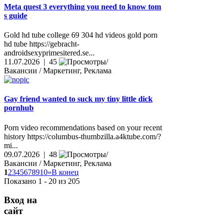
Meta quest 3 everything you need to know tom
s guide
Gold hd tube college 69 304 hd videos gold porn
hd tube https://gebracht-
androidsexyprimesitered.se...
11.07.2026 | 45
Вакансии / Маркетинг, Реклама
Gay friend wanted to suck my tiny little dick
pornhub
Porn video recommendations based on your recent
history https://columbus-thumbzilla.a4ktube.com/?
mi...
09.07.2026 | 48
Вакансии / Маркетинг, Реклама
1
2
3
4
5
6
7
8
9
10
»
В конец
Показано 1 - 20 из 205
Вход на
сайт