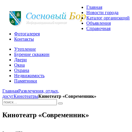
Главная
Новости города
Каталог организаций
Объявления
Справочная
Фотогалерея
Контакты
Утепление
Бурение скважин
Двери
Окна
Охрана
Недвижимость
Памятники
Главная
Развлечения, отдых,
досуг
Кинотеатры
Кинотеатр «Современник»
Кинотеатр «Современник»