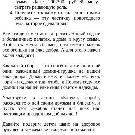
сумму. Даже 200-300 рублей могут
сыграть решающую роль.
Получите открытку от спасённого вами
ребёнка — эту частичку новогоднего
чуда, которое сделали вы!
Все эти дети мечтают встретить Новый год не
в больничных палатах, а дома, в кругу семьи.
Чтобы их мечта сбылась, нам нужно зажечь
все огоньки на ёлке добра. А для этого важен
вклад каждого!
Закрытый сбор — это спасённая жизнь и ещё
один зажжённый домик-игрушка на нашей
ёлке добра! Давайте вместе скажем «Ёлочка,
гори!» и сделаем так, чтобы к Новому году все
домики на нашей ёлке сияли светом надежды.
Участвуйте в акции «Ёлочка, гори!»,
расскажите о ней своим друзьям и близким, и
пусть этот декабрь станет для всех нас
настоящим праздником добрых дел!
Давайте подарим детям шанс на здоровое
будущее и зажжём свет надежды в их жизни!