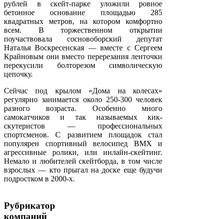
рублей в скейт-парке уложили ровное
бетонное основание площадью 285
квадратных метров, на котором комфортно
всем. В торжественном открытии
поучаствовала сосновоборский депутат
Наталья Воскресенская — вместе с Сергеем
Крайновым они вместо перерезания ленточки
перекусили болторезом символическую
цепочку.
Сейчас под крылом «Дома на колесах»
регулярно занимается около 250-300 человек
разного возраста. Особенно много
самокатчиков и так называемых кик-
скутеристов — профессиональных
спортсменов. С развитием площадок стал
популярен спортивный велосипед BMХ и
агрессивные ролики, или инлайн-скейтинг.
Немало и любителей скейтборда, в том числе
взрослых — кто прыгал на доске еще будучи
подростком в 2000-х.
Рубрикатор
компаний