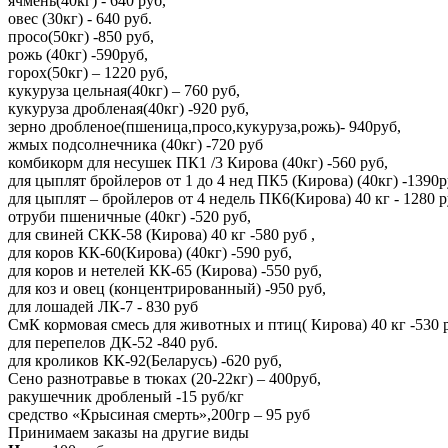
ячмень(40кг) - 640 руб,
овес (30кг) - 640 руб.
просо(50кг) -850 руб,
рожь (40кг) -590руб,
горох(50кг) – 1220 руб,
кукуруза цельная(40кг) – 760 руб,
кукуруза дробленая(40кг) -920 руб,
зерно дробленое(пшеница,просо,кукуруза,рожь)- 940руб,
жмых подсолнечника (40кг) -720 руб
комбикорм для несушек ПК1 /3 Кирова (40кг) -560 руб,
для цыплят бройлеров от 1 до 4 нед ПК5 (Кирова) (40кг) -1390р
для цыплят – бройлеров от 4 недель ПК6(Кирова) 40 кг - 1280 р
отруби пшеничные (40кг) -520 руб,
для свиней СКК-58 (Кирова) 40 кг -580 руб ,
для коров КК-60(Кирова) (40кг) -590 руб,
для коров и нетелей КК-65 (Кирова) -550 руб,
для коз и овец (концентрированный) -950 руб,
для лошадей ЛК-7 - 830 руб
СмК кормовая смесь для животных и птиц( Кирова) 40 кг -530 
для перепелов ДК-52 -840 руб.
для кроликов КК-92(Беларусь) -620 руб,
Сено разнотравье в тюках (20-22кг) – 400руб,
ракушечник дробленый -15 руб/кг
средство «Крысиная смерть»,200гр – 95 руб
Принимаем заказы на другие виды